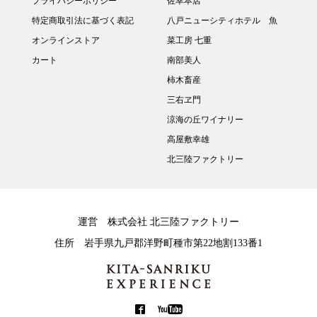
プライバシーポリシー
佐幸本店
特定商取引法に基づく表記
八戸ニューシティホテル 魚
オンラインストア
菜工房 七重
カート
南部美人
柿木畜産
三右ヱ門
涼海の丘ワイナリー
高屋敷幸雄
北三陸ファクトリー
運営 株式会社 北三陸ファクトリー
住所 岩手県九戸郡洋野町種市第22地割133番1