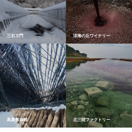
三右ヱ門
涼海の丘ワイナリー
高屋敷幸雄
北三陸ファクトリー