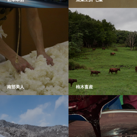
南部美人
柿木畜産