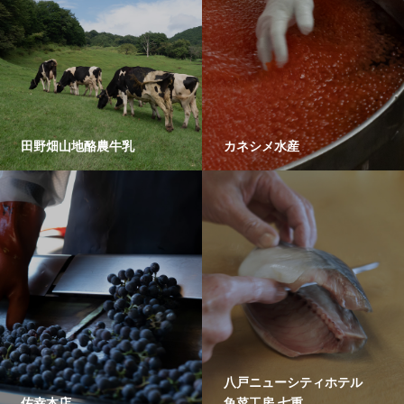
田野畑山地酪農牛乳
カネシメ水産
八戸ニューシティホテル
佐幸本店
魚菜工房 七重